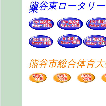
熊谷東ロータリー
果
熊谷市総合体育