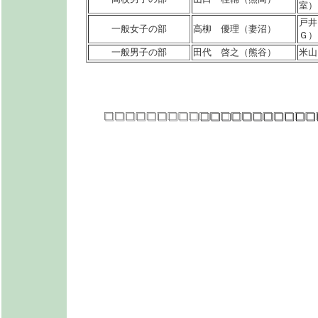
室）
戸井
一般女子の部
高柳 優理（妻沼）
Ｇ）
一般男子の部
田代 啓之（熊谷）
米山