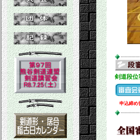
剣道段位
申込締め